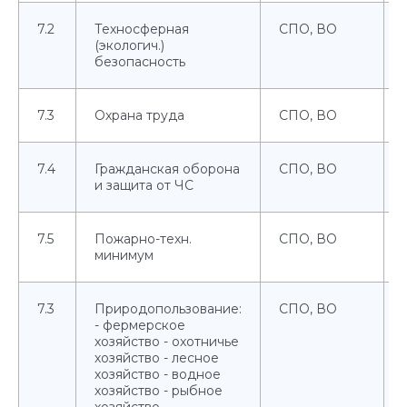
7.2
Техносферная
СПО, ВО
(экологич.)
безопасность
7.3
Охрана труда
СПО, ВО
7.4
Гражданская оборона
СПО, ВО
и защита от ЧС
7.5
Пожарно-техн.
СПО, ВО
минимум
7.3
Природопользование:
СПО, ВО
- фермерское
хозяйство - охотничье
хозяйство - лесное
хозяйство - водное
хозяйство - рыбное
хозяйство