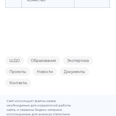
ШДО
Образование
Экспертиза
Проекты
Новости
Документы
Контакты
Сайт использует файлы cookie,
2025 © Школа делового образования ТПП ЧР
необходимые для корректной работы
сайта, и сервисы Яндекс-метрики,
Политика конфиденциальности персональных данных
используемые для анализа статистики