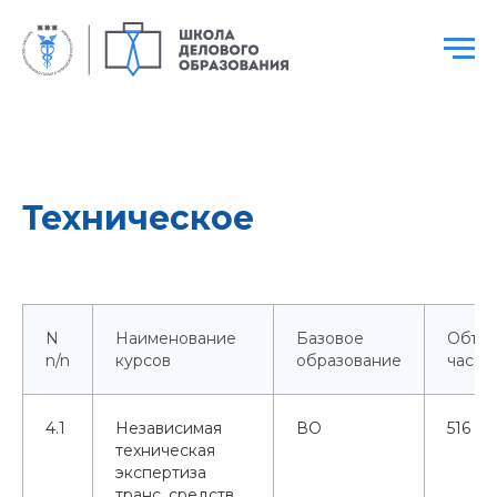
Техническое
N
Наименование
Базовое
Объе
n/n
курсов
образование
часов
4.1
Независимая
ВО
516
техническая
экспертиза
транс. средств