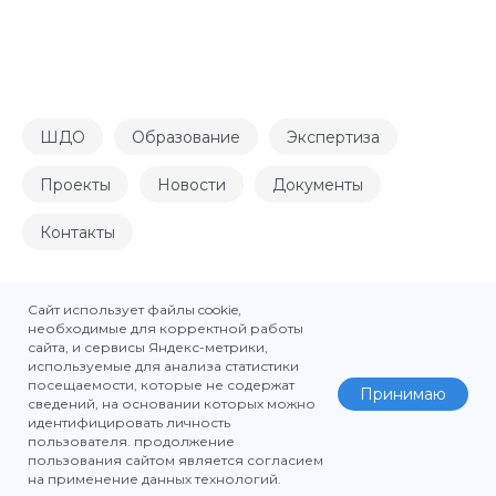
ШДО
Образование
Экспертиза
Проекты
Новости
Документы
Контакты
Сайт использует файлы cookie,
2025 © Школа делового образования ТПП ЧР
необходимые для корректной работы
сайта, и сервисы Яндекс-метрики,
Политика конфиденциальности персональных данных
используемые для анализа статистики
пользователей сайта
посещаемости, которые не содержат
Принимаю
Политика в отношении обработки персональных
сведений, на основании которых можно
идентифицировать личность
данных
пользователя. продолжение
пользования сайтом является согласием
на применение данных технологий.